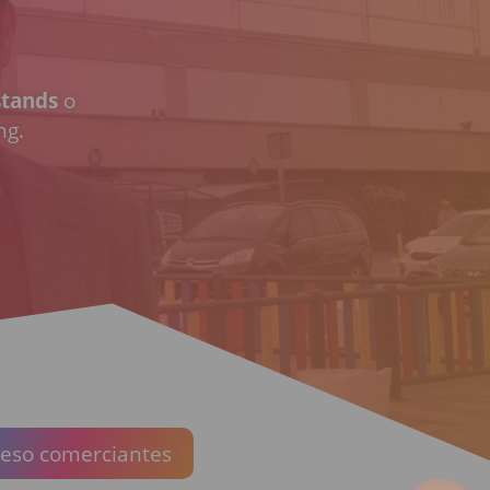
stands
o
ng.
eso comerciantes