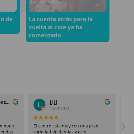
ón de
La cuenta atrás para la
vuelta al cole ya ha
comenzado
silvia fernandez gonzalez
jj jj
12/01/2023
un buen
El centro esta muy con una gran
Rec
tiendas
variedad de tiendas y ocio.
tien