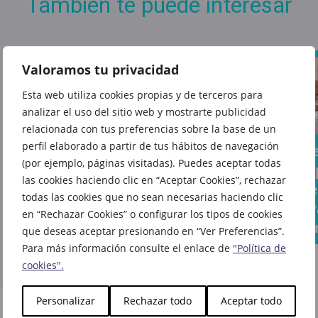
También te puede interesar
Valoramos tu privacidad
Esta web utiliza cookies propias y de terceros para
analizar el uso del sitio web y mostrarte publicidad
Dale
El libro
relacionada con tus preferencias sobre la base de un
vida a
del
perfil elaborado a partir de tus hábitos de navegación
Tus
La cu
cada
que
(por ejemplo, páginas visitadas). Puedes aceptar todas
sándwiches
atrás
rincón
todo el
las cookies haciendo clic en “Aceptar Cookies”, rechazar
favoritos
la vue
de tu
mundo
todas las cookies que no sean necesarias haciendo clic
ahora
cole y
casa
en “Rechazar Cookies” o configurar los tipos de cookies
habla
saben aún
come
que deseas aceptar presionando en “Ver Preferencias”.
ya te
mejor en
Para más información consulte el enlace de
"Política de
espera
Vips
cookies".
en La
Casa
Personalizar
Rechazar todo
Aceptar todo
del