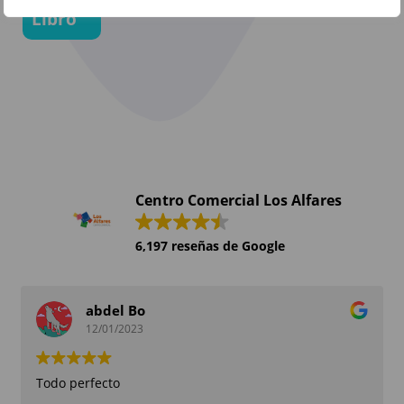
Libro
Centro Comercial Los Alfares
6,197 reseñas de Google
abdel Bo
12/01/2023
Todo perfecto