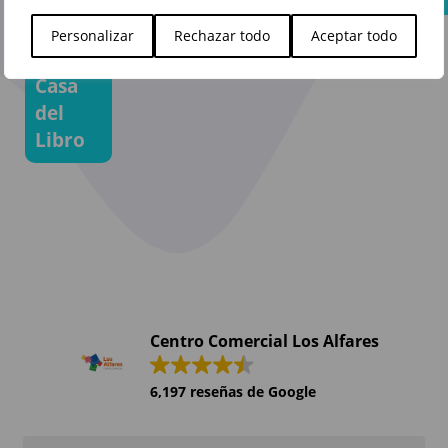
ya te
mejor en
espera
Personalizar
Rechazar todo
Aceptar todo
Vips
en La
Casa
del
Libro
Centro Comercial Los Alfares
6,197 reseñas de Google