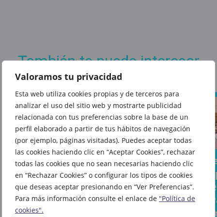
También te puede interesar
Valoramos tu privacidad
Esta web utiliza cookies propias y de terceros para
analizar el uso del sitio web y mostrarte publicidad
relacionada con tus preferencias sobre la base de un
perfil elaborado a partir de tus hábitos de navegación
Dale
El libro
(por ejemplo, páginas visitadas). Puedes aceptar todas
vida a
las cookies haciendo clic en “Aceptar Cookies”, rechazar
del
Tus
La cu
cada
todas las cookies que no sean necesarias haciendo clic
que
sándwiches
atrás
en “Rechazar Cookies” o configurar los tipos de cookies
rincón
todo el
favoritos
la vue
que deseas aceptar presionando en “Ver Preferencias”.
de tu
mundo
ahora
cole y
Para más información consulte el enlace de
"Política de
casa
habla
cookies".
saben aún
come