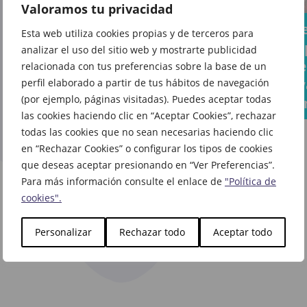
El libro
Valoramos tu privacidad
vida a
del
Tus
La cu
cada
Esta web utiliza cookies propias y de terceros para
que
sándwiches
atrás
rincón
analizar el uso del sitio web y mostrarte publicidad
todo el
favoritos
la vue
relacionada con tus preferencias sobre la base de un
de tu
mundo
ahora
cole y
perfil elaborado a partir de tus hábitos de navegación
casa
habla
(por ejemplo, páginas visitadas). Puedes aceptar todas
saben aún
come
ya te
las cookies haciendo clic en “Aceptar Cookies”, rechazar
mejor en
espera
todas las cookies que no sean necesarias haciendo clic
Vips
en La
en “Rechazar Cookies” o configurar los tipos de cookies
Casa
que deseas aceptar presionando en “Ver Preferencias”.
Para más información consulte el enlace de
"Política de
del
cookies".
Libro
Personalizar
Rechazar todo
Aceptar todo