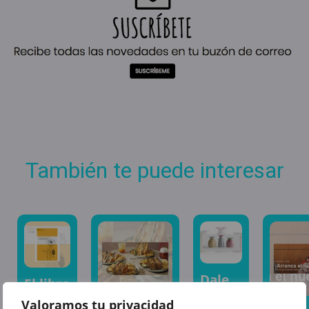
También te puede interesar
Dale
El libro
vida a
del
Valoramos tu privacidad