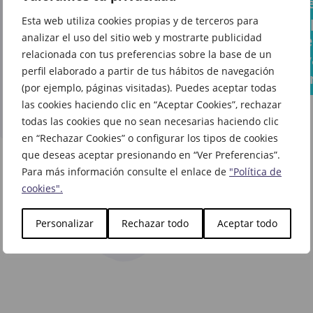
Tus
La cu
cada
que
sándwiches
atrás
Esta web utiliza cookies propias y de terceros para
rincón
todo el
analizar el uso del sitio web y mostrarte publicidad
favoritos
la vue
de tu
mundo
relacionada con tus preferencias sobre la base de un
ahora
cole y
casa
habla
perfil elaborado a partir de tus hábitos de navegación
saben aún
come
ya te
(por ejemplo, páginas visitadas). Puedes aceptar todas
mejor en
espera
las cookies haciendo clic en “Aceptar Cookies”, rechazar
Vips
todas las cookies que no sean necesarias haciendo clic
en La
en “Rechazar Cookies” o configurar los tipos de cookies
Casa
que deseas aceptar presionando en “Ver Preferencias”.
del
Para más información consulte el enlace de
"Política de
Libro
cookies".
Personalizar
Rechazar todo
Aceptar todo