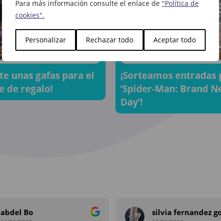
Para más información consulte el enlace de
"Política de
cookies".
Personalizar
Rechazar todo
Aceptar todo
te unas gafas para el
¡Sorteamos entradas 
e de regalo!
‘Spider-Man: Brand 
Day’!
abdel Bo