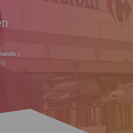
en
stands
o
ng.