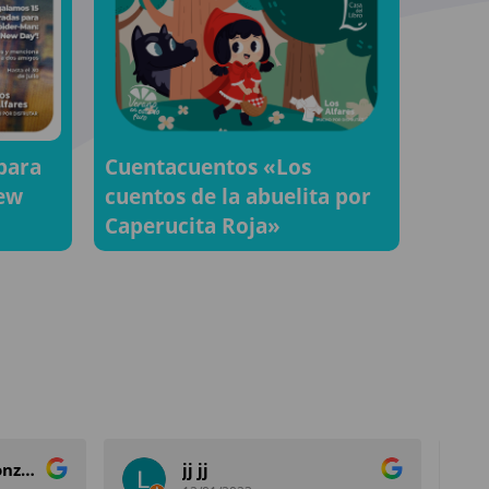
para
Cuentacuentos «Los
New
cuentos de la abuelita por
Caperucita Roja»
silvia fernandez gonzalez
jj jj