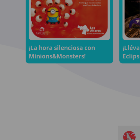
¡La hora silenciosa con
¡Lléva
Minions&Monsters!
Eclips