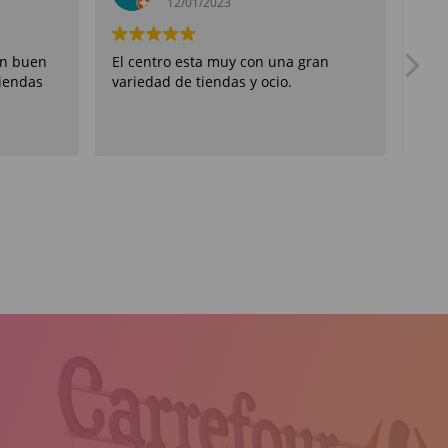
12/01/2023
un buen
El centro esta muy con una gran
Rec
tiendas
variedad de tiendas y ocio.
tien
abie
de o