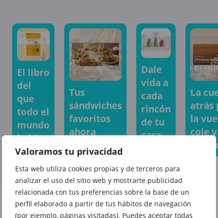
Dale
El libro
vida a
del
Tus
La cu
cada
que
sándwiches
atrás
rincón
todo el
favoritos
la vue
de tu
mundo
ahora
cole y
casa
habla
saben aún
come
ya te
Valoramos tu privacidad
mejor en
espera
Esta web utiliza cookies propias y de terceros para
Vips
en La
analizar el uso del sitio web y mostrarte publicidad
Casa
relacionada con tus preferencias sobre la base de un
del
perfil elaborado a partir de tus hábitos de navegación
Libro
(por ejemplo, páginas visitadas). Puedes aceptar todas