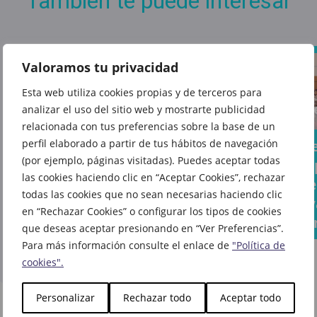
También te puede interesar
Valoramos tu privacidad
Esta web utiliza cookies propias y de terceros para
analizar el uso del sitio web y mostrarte publicidad
Dale
El libro
relacionada con tus preferencias sobre la base de un
vida a
del
Tus
La cu
perfil elaborado a partir de tus hábitos de navegación
cada
que
(por ejemplo, páginas visitadas). Puedes aceptar todas
sándwiches
atrás
rincón
todo el
las cookies haciendo clic en “Aceptar Cookies”, rechazar
favoritos
la vue
de tu
mundo
todas las cookies que no sean necesarias haciendo clic
ahora
cole y
casa
habla
en “Rechazar Cookies” o configurar los tipos de cookies
saben aún
come
que deseas aceptar presionando en “Ver Preferencias”.
ya te
mejor en
Para más información consulte el enlace de
"Política de
espera
Vips
cookies".
en La
Casa
Personalizar
Rechazar todo
Aceptar todo
del