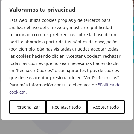
Dale
Valoramos tu privacidad
El libro
vida a
del
Esta web utiliza cookies propias y de terceros para
Tus
La cu
cada
que
analizar el uso del sitio web y mostrarte publicidad
sándwiches
atrás
rincón
relacionada con tus preferencias sobre la base de un
todo el
favoritos
la vue
de tu
perfil elaborado a partir de tus hábitos de navegación
mundo
ahora
cole y
(por ejemplo, páginas visitadas). Puedes aceptar todas
casa
habla
saben aún
come
las cookies haciendo clic en “Aceptar Cookies”, rechazar
ya te
mejor en
todas las cookies que no sean necesarias haciendo clic
espera
en “Rechazar Cookies” o configurar los tipos de cookies
Vips
en La
que deseas aceptar presionando en “Ver Preferencias”.
Casa
Para más información consulte el enlace de
"Política de
del
cookies".
Libro
Personalizar
Rechazar todo
Aceptar todo